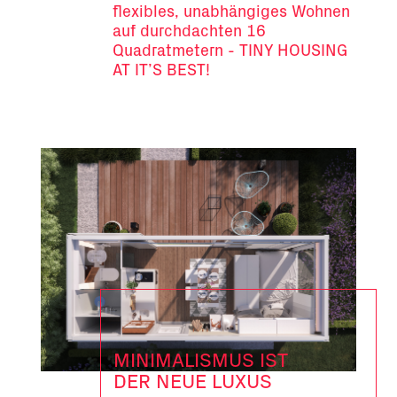
flexibles, unabhängiges Wohnen
auf durchdachten 16
Quadratmetern - TINY HOUSING
AT IT’S BEST!
MINIMALISMUS IST
DER NEUE LUXUS