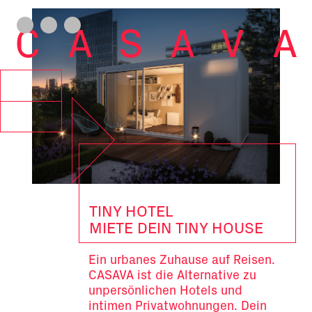
CASAV
A
TINY HOTEL
MIETE DEIN TINY HOUSE
Ein urbanes Zuhause auf Reisen.
CASAVA ist die Alternative zu
unpersönlichen Hotels und
intimen Privatwohnungen. Dein